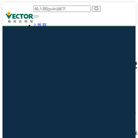

? 首頁
? 產(chǎn)品中心

? 解決方案

? 技術(shù)支持

? 關(guān)于我們

智能控制時(shí)代｜威科達(dá)邀您共聚
? 新聞中心

2023中國?東光國際紙箱包裝機(jī)械博覽
? 加入我們

會(huì)


0769-22235716

0769-22235716
2023/07/04
閱讀量：5614
一鍵分享:
2023第十三屆中國?東光國際紙箱包裝機(jī)械博覽會(huì)，將
于4月18日在中國東光包裝機(jī)械會(huì)展中心開幕，該展會
微信公眾號(hào)
在線客服
(huì)以“智能制造，綠色創(chuàng)新，推動(dòng)產(chǎn)業
(yè)高質(zhì)量發(fā)展；開拓市場，品牌推廣，促進(jìn)商務
(wù)貿(mào)易增加值”為主題，搭建成為擴(kuò)大開放、加強