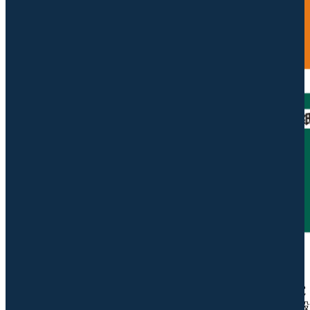
目前為止，威科達(dá)在包裝印刷、印前印后設(shè)備、鋰電
池設(shè)備、標(biāo)簽?zāi)Ｇ杏∷z品設(shè)備、鋼筋加工設