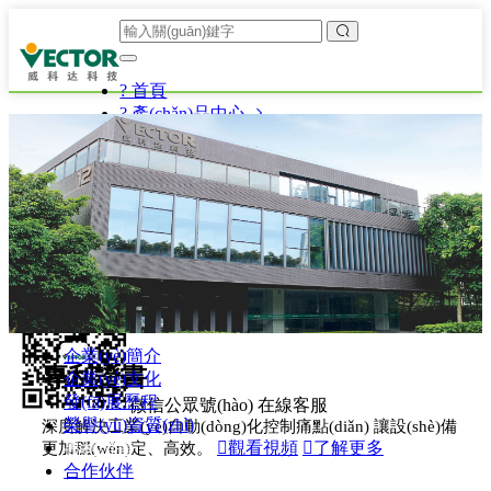

? 首頁
? 產(chǎn)品中心

? 解決方案

? 技術(shù)支持

? 關(guān)于我們

? 新聞中心

? 加入我們



0769-22235716

0769-22235716
企業(yè)簡介
專利證書
企業(yè)文化
發(fā)展歷程
微信公眾號(hào)
在線客服
榮譽(yù)資質(zhì)
深度解決工業(yè)自動(dòng)化控制痛點(diǎn) 讓設(shè)備

觀看視頻

了解更多
專利證書
更加穩(wěn)定、高效。
合作伙伴