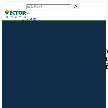

? 首頁
? 產品中心

? 解決方案

? 技術支持

? 關于我們

重磅喜訊！2025年12月18日，深圳
? 新聞中心

CIAA25運動控制/直驅技術產業(yè)發(fā)
? 加入我們

展高峰論壇暨頒獎盛典圓滿落幕。憑借


0769-22235716

0769-22235716
運動控制領域深耕多年的技術積淀、廣
市場認可的產品實力與卓越的用戶口碑
威科達從眾多企業(yè)中脫穎而出，一舉
斬獲CMCD 2025年度運動控制領域「最
微信公眾號
在線客服
具競爭力品牌」此項大獎！