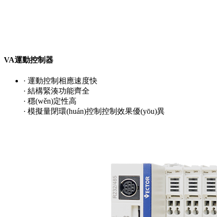
VA運動控制器
· 運動控制相應速度快
· 結構緊湊功能齊全
· 穩(wěn)定性高
· 模擬量閉環(huán)控制控制效果優(yōu)異