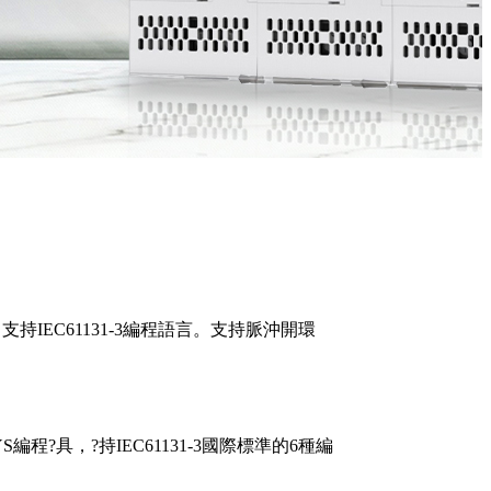
IEC61131-3編程語言。支持脈沖開環
?具，?持IEC61131-3國際標準的6種編