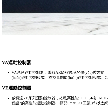
VA運動控制器
VA系列運動控制器，采取ARM+FPGA的優(yōu)秀方案
(huán)運動控制模式、模擬量閉環(huán)運動控制模式
VE運動控制器
威科達VE系列運動控制器，搭載高性能CPU（4核1.6GHZ主頻）
程語?的高性能運動控制器。標配EtherCAT工業(yè)以太