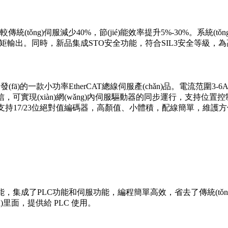
tǒng)伺服減少40%，節(jié)能效率提升5%-30%。系統(t
致轉矩輸出。同時，新品集成STO安全功能，符合SIL3安全等級
fā)的一款小功率EtherCAT總線伺服產(chǎn)品。電流范圍3
，可實現(xiàn)網(wǎng)內伺服驅動器的同步運行，支持位置
持17/23位絕對值編碼器，高顏值、小體積，配線簡單，維護
，集成了PLC功能和伺服功能，編程簡單高效，省去了傳統(tǒng
)里面，提供給 PLC 使用。