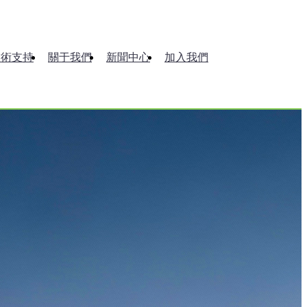
技術支持
關于我們
新聞中心
加入我們