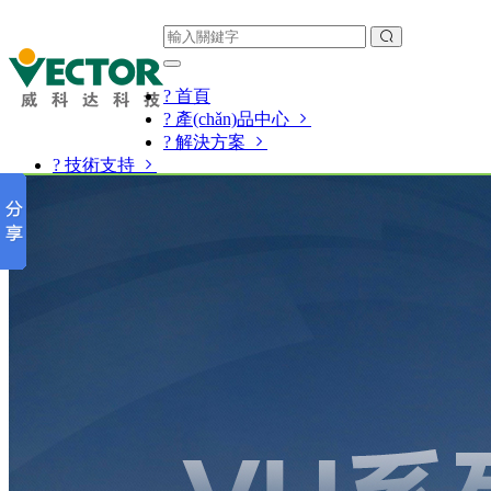

? 首頁
? 產(chǎn)品中心

? 解決方案

? 技術支持

? 關于我們

? 新聞中心

? 加入我們



0769-22235716

0769-22235716
微信公眾號
在線客服