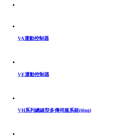
VA運動控制器
VE運動控制器
VH系列總線型多傳伺服系統(tǒng)