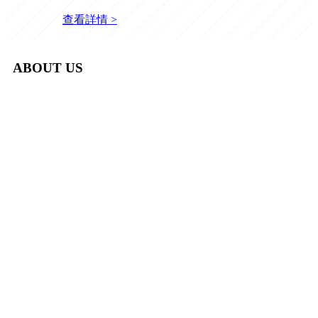
國家高新技術企業(yè)。18年來一直致力于為中高
查看詳情 >
端設備制造企業(yè)提供專業(yè)化、個性化、簡
單化、適合化的運動控制整體解決方案。
ABOUT US
威科達·
運動控制整案定制
家
深度解決工業(yè)自動化控制痛點，讓設備更加
穩(wěn)定、高效
威科達是一家專注于運動控制器和伺服系統(tǒng)的研發(fā)、生產和
應用的國家高新技術企業(yè)。18年來一直致力于為中高端設備制造企
業(yè)提供專業(yè)化、個性化、簡單化、適合化的運動控制整體解決
方案。
擁有自主知識產權的運動控制器、伺服系統(tǒng)、專用型伺服驅動