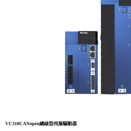
VC310CANopen總線型伺服驅動器