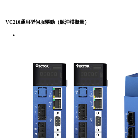
VC210通用型伺服驅動（脈沖模擬量）