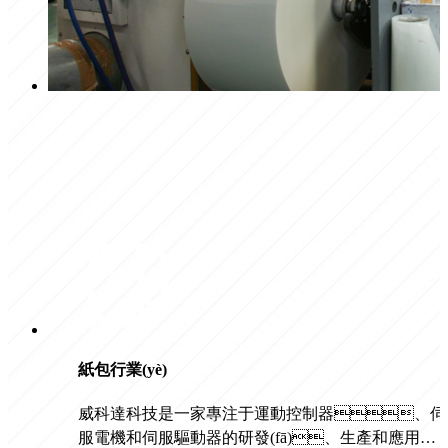
紙包行業(yè)
威科達科技是一家專注于運動控制器、伺
服電機和伺服驅動器的研發(fā)、生產和應用的