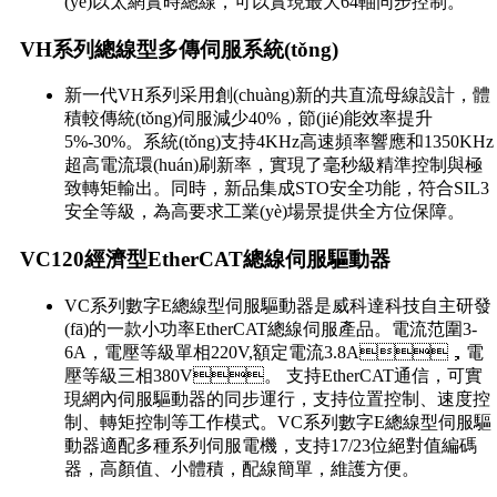
(yè)以太網實時總線，可以實現最大64軸同步控制。
VH系列總線型多傳伺服系統(tǒng)
新一代VH系列采用創(chuàng)新的共直流母線設計，體
積較傳統(tǒng)伺服減少40%，節(jié)能效率提升
5%-30%。系統(tǒng)支持4KHz高速頻率響應和1350KHz
超高電流環(huán)刷新率，實現了毫秒級精準控制與極
致轉矩輸出。同時，新品集成STO安全功能，符合SIL3
安全等級，為高要求工業(yè)場景提供全方位保障。
VC120經濟型EtherCAT總線伺服驅動器
VC系列數字E總線型伺服驅動器是威科達科技自主研發
(fā)的一款小功率EtherCAT總線伺服產品。電流范圍3-
6A，電壓等級單相220V,額定電流3.8A，電
壓等級三相380V。 支持EtherCAT通信，可實
現網內伺服驅動器的同步運行，支持位置控制、速度控
制、轉矩控制等工作模式。VC系列數字E總線型伺服驅
動器適配多種系列伺服電機，支持17/23位絕對值編碼
器，高顏值、小體積，配線簡單，維護方便。