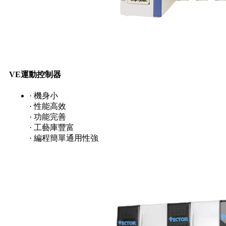
VE運動控制器
· 機身小
· 性能高效
· 功能完善
· 工藝庫豐富
· 編程簡單通用性強