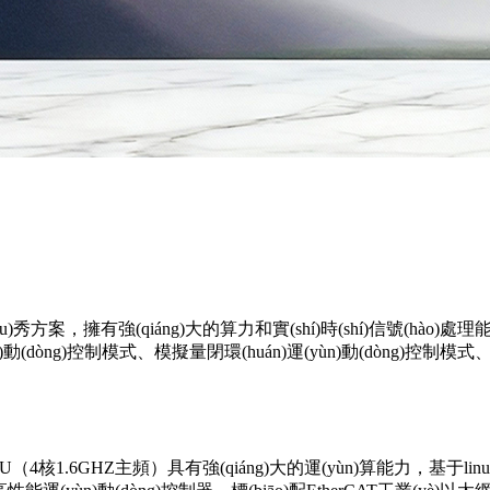
u)秀方案，擁有強(qiáng)大的算力和實(shí)時(shí)信號(hào)
n)動(dòng)控制模式、模擬量閉環(huán)運(yùn)動(dòng)控制模式
4核1.6GHZ主頻）具有強(qiáng)大的運(yùn)算能力，基于linux系