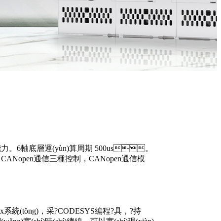
處理能力。6軸底層運(yùn)算周期 500us。
、CANopen通信三種控制，CANopen通信模
統(tǒng)，采?CODESYS編程?具，?持