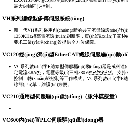
IEC61131-3國(guó)際標(biāo)準(zhǔn)的6種編程語(yǔ)?的高
最大64軸同步控制。
VH系列總線型多傳伺服系統(tǒng)
新一代VH系列采用創(chuàng)新的共直流母線設(shè)計(jì)
1350KHz超高電流環(huán)刷新率，實(shí)現(xiàn)了毫秒級(
要求工業(yè)場(chǎng)景提供全方位保障。
VC120經(jīng)濟(jì)型EtherCAT總線伺服驅(qū)動(d
VC系列數(shù)字E總線型伺服驅(qū)動(dòng)器是威科達(
定電流3.8A，電壓等級(jí)三相380V。 支持EtherCA
控制、轉(zhuǎn)矩控制等工作模式。VC系列數(shù)字E
線簡(jiǎn)單，維護(hù)方便。
VC210通用型伺服驅(qū)動(dòng)（脈沖模擬量）
VC600內(nèi)置PLC伺服驅(qū)動(dòng)器