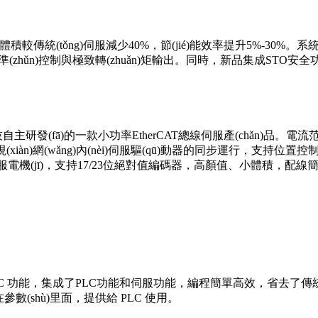
統(tǒng)伺服減少40%，節(jié)能效率提升5%-30%。系
(zhǔn)控制與極致轉(zhuǎn)矩輸出。同時，新品集成STO
技自主研發(fā)的一款小功率EtherCAT總線伺服產(chǎn)品。
(xiàn)網(wǎng)內(nèi)伺服驅(qū)動器的同步運行，支持位置控
jī)，支持17/23位絕對值編碼器，高顏值、小體積，配線
功能，集成了PLC功能和伺服功能，編程簡單高效，省去了傳統(tǒng
(shù)里面，提供給 PLC 使用。