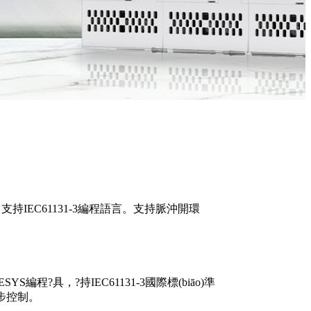
支持IEC61131-3編程語言。支持脈沖開環
具，?持IEC61131-3國際標(biāo)準
。