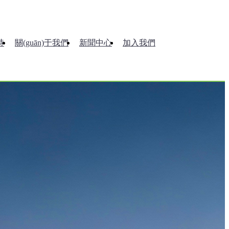
持
關(guān)于我們
新聞中心
加入我們